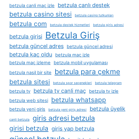
betzula canlı destek
betzula canli maç izle
betzula casino sitesi
betzula casino tutkunları
betzula com
betzula destek hizmetleri
betzula giris adresi
Betzula Giriş
betzula girisi
betzula güncel adres
betzula güncel adresi
betzula kaç oldu
betzula maç izle
betzula maç izleme
betzula mobil uygulaması
betzula para çekme
betzula nasil bir site
betzula sitesi
betzula spor seçenekleri
betzula telegram
betzula tv canli maç
betzula tv
betzula tv izle
betzula whatsapp
betzula web sitesi
betzula üyelik
betzula yeni giris
betzula yeni giriş adresi
giris adresi betzula
canli betzula
girisi betzula
giris yap betzula
güncel betzula