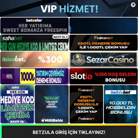
×
BETZULA GİRİŞ İÇİN TIKLAYINIZ!