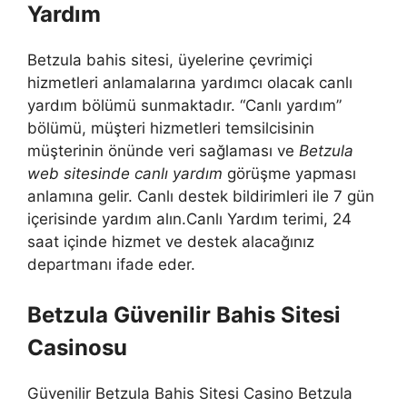
Yardım
Betzula bahis sitesi, üyelerine çevrimiçi
hizmetleri anlamalarına yardımcı olacak canlı
yardım bölümü sunmaktadır. “Canlı yardım”
bölümü, müşteri hizmetleri temsilcisinin
müşterinin önünde veri sağlaması ve
Betzula
web sitesinde canlı yardım
görüşme yapması
anlamına gelir. Canlı destek bildirimleri ile 7 gün
içerisinde yardım alın.Canlı Yardım terimi, 24
saat içinde hizmet ve destek alacağınız
departmanı ifade eder.
Betzula Güvenilir Bahis Sitesi
Casinosu
Güvenilir Betzula Bahis Sitesi Casino Betzula