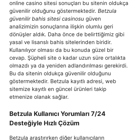
online casino sitesi sonuçları bu sitenin oldukça
güvenilir olduğunu göstermektedir.
Betzula
güvenilir bahis sitesi casinosu
güven
analizimizin sonuçlarına ilişkin olumlu geri
dönüşler aldık. Daha önce de belirttiğimiz gibi
yasal ve lisanslı bahis sitelerinden biridir.
Kullanılıyor olması da bu konuda güzel bir
cevap. Şüpheli site o kadar uzun süre ortalıkta
olmazdı ya da yeniden adlandırılması gerekirdi.
Bu da sitenin oldukça güvenilir olduğunu
göstermektedir. Betzula kayıtlı adresi, web
sitemize kayıtlı en güncel ürünleri takip
etmenize olanak sağlar.
Betzula Kullanıcı Yorumları 7/24
Desteğiyle Hızlı Çözüm
Betzula araştırırken diğer kullanıcıların