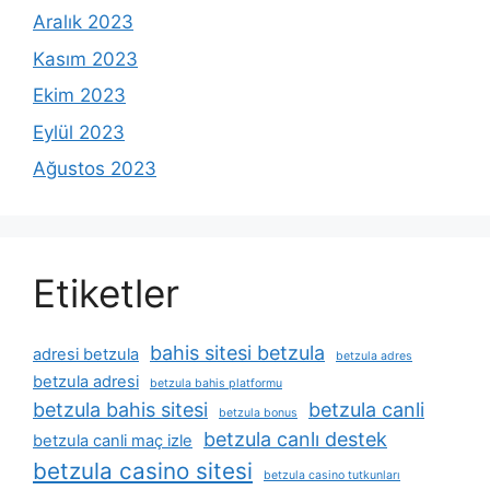
Aralık 2023
Kasım 2023
Ekim 2023
Eylül 2023
Ağustos 2023
Etiketler
bahis sitesi betzula
adresi betzula
betzula adres
betzula adresi
betzula bahis platformu
betzula bahis sitesi
betzula canli
betzula bonus
betzula canlı destek
betzula canli maç izle
betzula casino sitesi
betzula casino tutkunları