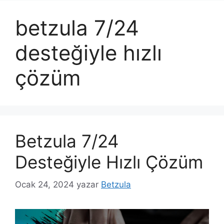
betzula 7/24
desteğiyle hızlı
çözüm
Betzula 7/24
Desteğiyle Hızlı Çözüm
Ocak 24, 2024
yazar
Betzula