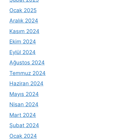
Ocak 2025
Aralık 2024
Kasım 2024
Ekim 2024
Eylül 2024
Ağustos 2024
Temmuz 2024
Haziran 2024
Mayıs 2024
Nisan 2024
Mart 2024
Şubat 2024
Ocak 2024