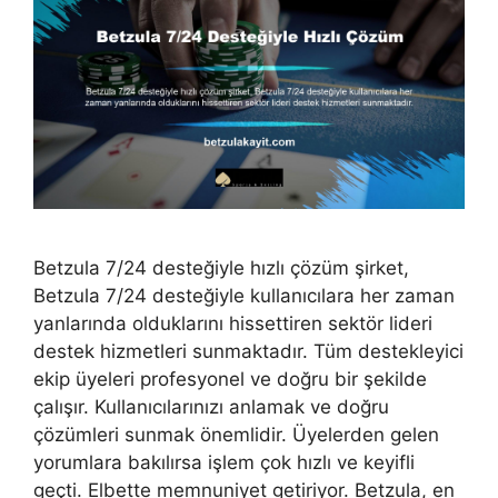
Betzula 7/24 desteğiyle hızlı çözüm şirket,
Betzula 7/24 desteğiyle kullanıcılara her zaman
yanlarında olduklarını hissettiren sektör lideri
destek hizmetleri sunmaktadır. Tüm destekleyici
ekip üyeleri profesyonel ve doğru bir şekilde
çalışır. Kullanıcılarınızı anlamak ve doğru
çözümleri sunmak önemlidir. Üyelerden gelen
yorumlara bakılırsa işlem çok hızlı ve keyifli
geçti. Elbette memnuniyet getiriyor. Betzula, en