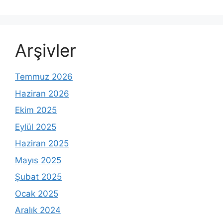
Arşivler
Temmuz 2026
Haziran 2026
Ekim 2025
Eylül 2025
Haziran 2025
Mayıs 2025
Şubat 2025
Ocak 2025
Aralık 2024