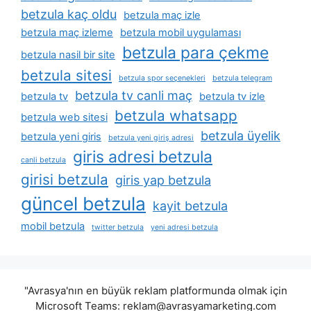
betzula kaç oldu
betzula maç izle
betzula maç izleme
betzula mobil uygulaması
betzula para çekme
betzula nasil bir site
betzula sitesi
betzula spor seçenekleri
betzula telegram
betzula tv canli maç
betzula tv
betzula tv izle
betzula whatsapp
betzula web sitesi
betzula üyelik
betzula yeni giris
betzula yeni giriş adresi
giris adresi betzula
canli betzula
girisi betzula
giris yap betzula
güncel betzula
kayit betzula
mobil betzula
twitter betzula
yeni adresi betzula
"Avrasya'nın en büyük reklam platformunda olmak için
Microsoft Teams:
reklam@avrasyamarketing.com