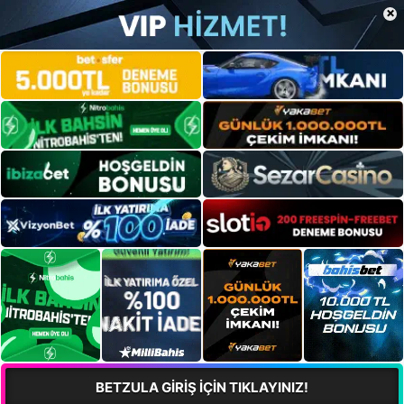
×
BETZULA GİRİŞ İÇİN TIKLAYINIZ!