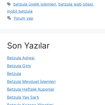
Etiketler
betzula üyelik i̇şlemleri
,
betzula web sitesi
,
mobil betzula
Yorum yap
Son Yazılar
Betzula Adresi
Betzula Giriş
Betzula
Betzula Mevduat İşlemleri
Betzula Haftalık Kuponlar
Betzula Yaş Şartı