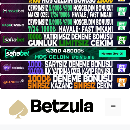
İçeriğe
atla
Menü