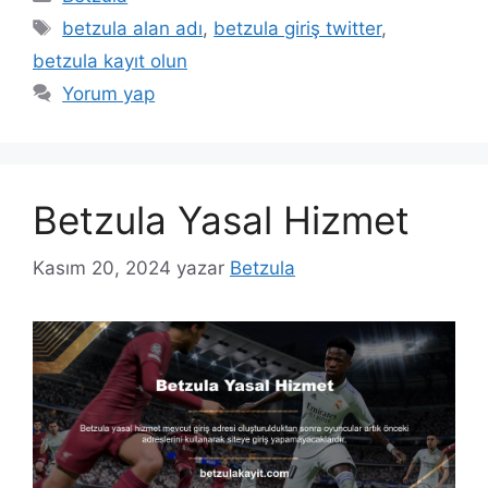
Etiketler
betzula alan adı
,
betzula giriş twitter
,
betzula kayıt olun
Yorum yap
Betzula Yasal Hizmet
Kasım 20, 2024
yazar
Betzula