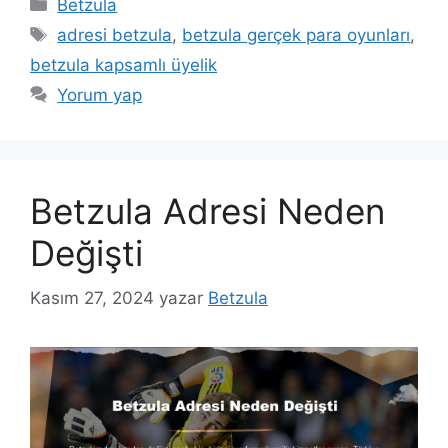
Kategoriler
Betzula
Etiketler
adresi betzula
,
betzula gerçek para oyunları
,
betzula kapsamlı üyelik
Yorum yap
Betzula Adresi Neden
Değişti
Kasım 27, 2024
yazar
Betzula