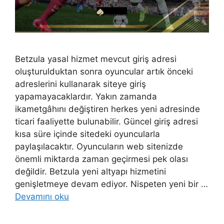
Betzula yasal hizmet mevcut giriş adresi
oluşturulduktan sonra oyuncular artık önceki
adreslerini kullanarak siteye giriş
yapamayacaklardır. Yakın zamanda
ikametgâhını değiştiren herkes yeni adresinde
ticari faaliyette bulunabilir. Güncel giriş adresi
kısa süre içinde sitedeki oyuncularla
paylaşılacaktır. Oyuncuların web sitenizde
önemli miktarda zaman geçirmesi pek olası
değildir. Betzula yeni altyapı hizmetini
genişletmeye devam ediyor. Nispeten yeni bir …
Devamını oku