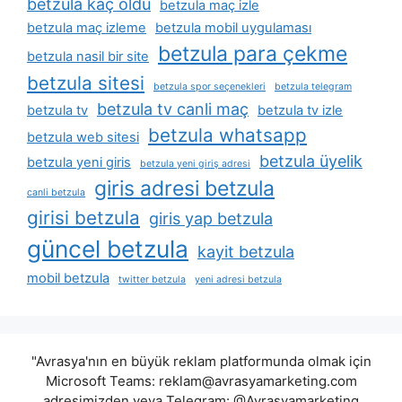
betzula kaç oldu
betzula maç izle
betzula maç izleme
betzula mobil uygulaması
betzula para çekme
betzula nasil bir site
betzula sitesi
betzula spor seçenekleri
betzula telegram
betzula tv canli maç
betzula tv
betzula tv izle
betzula whatsapp
betzula web sitesi
betzula üyelik
betzula yeni giris
betzula yeni giriş adresi
giris adresi betzula
canli betzula
girisi betzula
giris yap betzula
güncel betzula
kayit betzula
mobil betzula
twitter betzula
yeni adresi betzula
"Avrasya'nın en büyük reklam platformunda olmak için
Microsoft Teams:
reklam@avrasyamarketing.com
adresimizden veya Telegram: @Avrasyamarketing