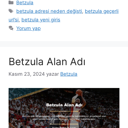
Kategoriler
Betzula
Etiketler
betzula adresi neden değişti
,
betzula geçerli
url’si
,
betzula yeni giris
Yorum yap
Betzula Alan Adı
Kasım 23, 2024
yazar
Betzula