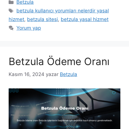
Kategoriler
Betzula
Etiketler
betzula kullanıcı yorumları nelerdir yasal
hizmet
,
betzula sitesi
,
betzula yasal hizmet
Yorum yap
Betzula Ödeme Oranı
Kasım 16, 2024
yazar
Betzula