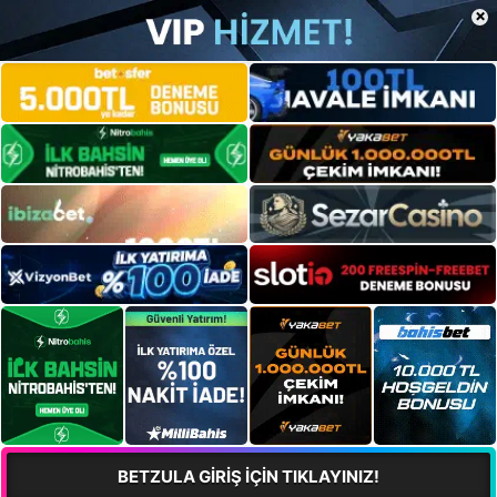
×
BETZULA GİRİŞ İÇİN TIKLAYINIZ!