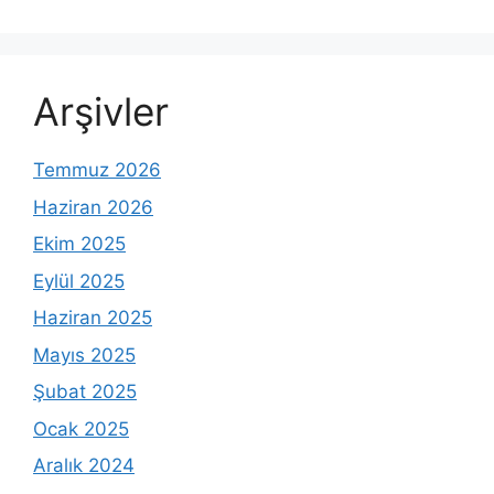
Arşivler
Temmuz 2026
Haziran 2026
Ekim 2025
Eylül 2025
Haziran 2025
Mayıs 2025
Şubat 2025
Ocak 2025
Aralık 2024