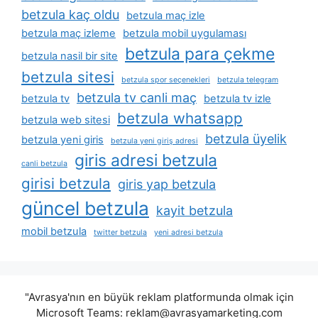
betzula kaç oldu
betzula maç izle
betzula maç izleme
betzula mobil uygulaması
betzula para çekme
betzula nasil bir site
betzula sitesi
betzula spor seçenekleri
betzula telegram
betzula tv canli maç
betzula tv
betzula tv izle
betzula whatsapp
betzula web sitesi
betzula üyelik
betzula yeni giris
betzula yeni giriş adresi
giris adresi betzula
canli betzula
girisi betzula
giris yap betzula
güncel betzula
kayit betzula
mobil betzula
twitter betzula
yeni adresi betzula
"Avrasya'nın en büyük reklam platformunda olmak için
Microsoft Teams:
reklam@avrasyamarketing.com