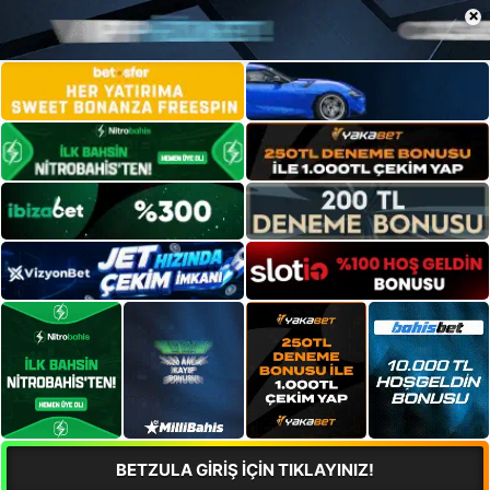
×
BETZULA GİRİŞ İÇİN TIKLAYINIZ!