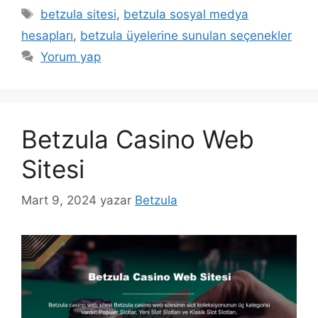
Etiketler
betzula sitesi
,
betzula sosyal medya
hesapları
,
betzula üyelerine sunulan seçenekler
Yorum yap
Betzula Casino Web
Sitesi
Mart 9, 2024
yazar
Betzula