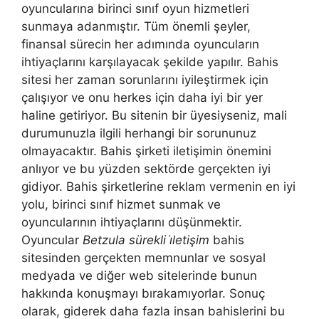
oyuncularına birinci sınıf oyun hizmetleri
sunmaya adanmıştır. Tüm önemli şeyler,
finansal sürecin her adımında oyuncuların
ihtiyaçlarını karşılayacak şekilde yapılır. Bahis
sitesi her zaman sorunlarını iyileştirmek için
çalışıyor ve onu herkes için daha iyi bir yer
haline getiriyor. Bu sitenin bir üyesiyseniz, mali
durumunuzla ilgili herhangi bir sorununuz
olmayacaktır. Bahis şirketi iletişimin önemini
anlıyor ve bu yüzden sektörde gerçekten iyi
gidiyor. Bahis şirketlerine reklam vermenin en iyi
yolu, birinci sınıf hizmet sunmak ve
oyuncularının ihtiyaçlarını düşünmektir.
Oyuncular
Betzula sürekli i̇letişim
bahis
sitesinden gerçekten memnunlar ve sosyal
medyada ve diğer web sitelerinde bunun
hakkında konuşmayı bırakamıyorlar. Sonuç
olarak, giderek daha fazla insan bahislerini bu