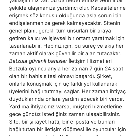
yaklaşımınız var, bu da hedeflerinize verimli bir
şekilde ulaşmanıza yardımcı olur. Kapasitelerine
erişmek söz konusu olduğunda asla sorun için
endişelenmenize gerek kalmayacaktır. Sitenin
genel planı, gerekli tüm unsurları bir araya
getiren kalıcı ve işlevsel bir ortam yaratmak için
tasarlanabilir. Hepiniz için, bu süreç ve akış her
zaman aktif olarak güvenilir bir alan tutacaktır.
Betzula güvenli bahisler
İletişim Hizmetleri
Betzula oyuncularıyla her zaman 7 gün 24 saat
olan bir bahis sitesi olmayı başardı. Şirket,
onlarla konuşmak için üç farklı yol kullanarak
üyelerini bağlı tutmayı sağlar. Her zaman ihtiyaç
duyduklarında onlara yardım edecek biri vardır.
Yardıma ihtiyacınız varsa, müşteri hizmetlerine
gece gündüz istediğiniz zaman ulaşabilirsiniz.
Site, bir şikayet hattı, bir e-posta ve bunları
bağlı tutan bir iletişim düğmesi ile oyuncular için