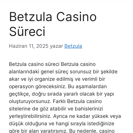
Betzula Casino
Süreci
Haziran 11, 2025
yazar
Betzula
Betzula casino süreci Betzula casino
alanlarındaki genel süreç sorunsuz bir şekilde
akar ve iyi organize edilmiş ve verimli bir
operasyon göreceksiniz. Bu aşamalardan
geçtikçe, doğru sırada yararlı olacak bir yapı
oluşturuyorsunuz. Farklı Betzula casino
sitelerine de göz atabilir ve bahislerinizi
yerleştirebilirsiniz. Ayrıca ne kadar yüksek veya
düşük olduğuna ve hangi sırayla istediğinize
göre bir alan yaratırsınız. Bu nedenle, casino