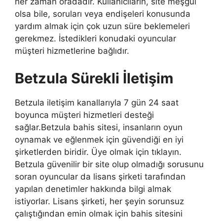
her zaman oradadır. Kullanıcıların, site meşgul
olsa bile, soruları veya endişeleri konusunda
yardım almak için çok uzun süre beklemeleri
gerekmez. İstedikleri konudaki oyuncular
müşteri hizmetlerine bağlıdır.
Betzula Sürekli İletişim
Betzula iletişim kanallarıyla 7 gün 24 saat
boyunca müşteri hizmetleri desteği
sağlar.Betzula bahis sitesi, insanların oyun
oynamak ve eğlenmek için güvendiği en iyi
şirketlerden biridir. Üye olmak için tıklayın.
Betzula güvenilir bir site olup olmadığı sorusunu
soran oyuncular da lisans şirketi tarafından
yapılan denetimler hakkında bilgi almak
istiyorlar. Lisans şirketi, her şeyin sorunsuz
çalıştığından emin olmak için bahis sitesini