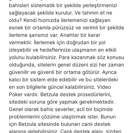
bahisleri sistematik bir şekilde yerleştirmenizi
sağlayacak şekilde kurulur. Ve tahmin et ne
oldu? Kendi hızınızda ilerlemenizi sağlayan
esnek bir ortamla pürüzsüz ve verimli bir şekilde
ilerleme şansınız var. Anahtar bir karar
vermektir. İlerlemek için doğrudan bir yol
izleyebilir ve hedeflerinize ulaşmanın en etkili
yolunu bulabilirsiniz. Para kazanmak söz konusu
olduğunda, sitelerin genel düzeni sizi her zaman
güvenilir ve güvenli bir ortama götürür. Ayrıca
kalıcı bir sistem elde edebilir ve bu sitelerdeki
en son bilgilerle güncel kalabilirsiniz. Video
Poker vardır. Betzula destek prosedürlerini,
sitedeki soruna göre yapmak gerekmektedir.
Genel olarak bahis severler, acil bir biçimde
problemlerini çözüme ulaştırmak ister. Bunun
için Betzula sitesinde bulunan canlı destek
alanına gidebilirsiniz. Canlı destek alanı, sizden