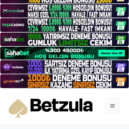
İçeriğe
atla
Menü