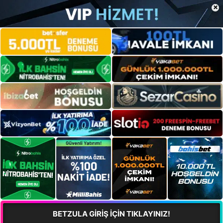
×
BETZULA GİRİŞ İÇİN TIKLAYINIZ!