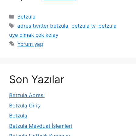
Kategoriler
Betzula
Etiketler
adres twitter betzula
,
betzula tv
,
betzula
üye olmak çok kolay
Yorum yap
Son Yazılar
Betzula Adresi
Betzula Giriş
Betzula
Betzula Mevduat İşlemleri