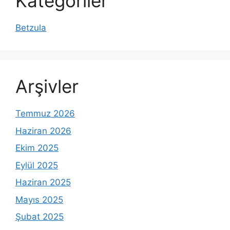
Kategoriler
Betzula
Arşivler
Temmuz 2026
Haziran 2026
Ekim 2025
Eylül 2025
Haziran 2025
Mayıs 2025
Şubat 2025