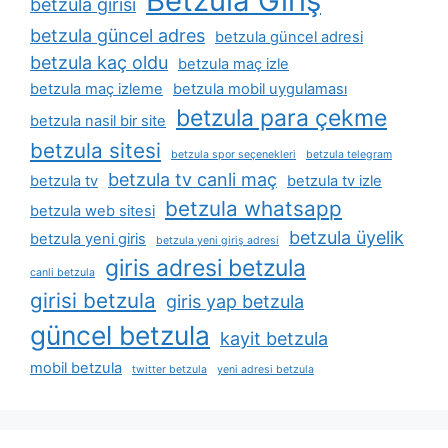
Betzula Giriş
betzula girisi
betzula güncel adres
betzula güncel adresi
betzula kaç oldu
betzula maç izle
betzula maç izleme
betzula mobil uygulaması
betzula para çekme
betzula nasil bir site
betzula sitesi
betzula spor seçenekleri
betzula telegram
betzula tv canli maç
betzula tv
betzula tv izle
betzula whatsapp
betzula web sitesi
betzula üyelik
betzula yeni giris
betzula yeni giriş adresi
giris adresi betzula
canli betzula
girisi betzula
giris yap betzula
güncel betzula
kayit betzula
mobil betzula
twitter betzula
yeni adresi betzula