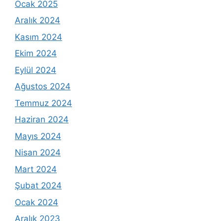
Ocak 2025
Aralık 2024
Kasım 2024
Ekim 2024
Eylül 2024
Ağustos 2024
Temmuz 2024
Haziran 2024
Mayıs 2024
Nisan 2024
Mart 2024
Şubat 2024
Ocak 2024
Aralık 2023