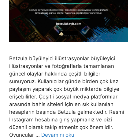
Betzula büyüleyici illüstrasyonlar büyüleyici
illüstrasyonlar ve fotoğraflarla tamamlanan
güncel olaylar hakkında çeşitli bilgiler
sunuyoruz. Kullanıcılar günde birden çok kez
paylaşım yaparak çok büyük miktarda bilgiye
erişebilirler. Çeşitli sosyal medya platformları
arasında bahis siteleri için en sık kullanılan
hesapların başında Betzula gelmektedir. Resmi
Instagram hesabına giriş yapmanız ve bizi
düzenli olarak takip etmeniz çok önemlidir.
Oyuncular …
Devamını oku