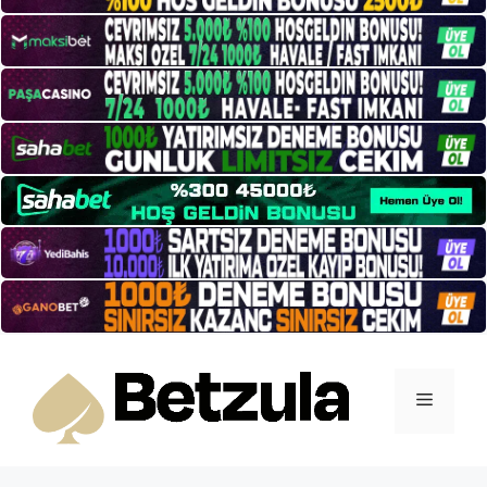
İçeriğe
atla
Menü