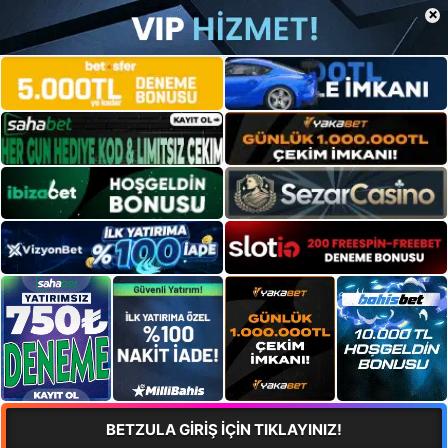
×
BETZULA GİRİŞ İÇİN TIKLAYINIZ!