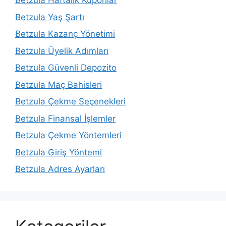
Betzula Haftalık Kuponlar
Betzula Yaş Şartı
Betzula Kazanç Yönetimi
Betzula Üyelik Adımları
Betzula Güvenli Depozito
Betzula Maç Bahisleri
Betzula Çekme Seçenekleri
Betzula Finansal İşlemler
Betzula Çekme Yöntemleri
Betzula Giriş Yöntemi
Betzula Adres Ayarları