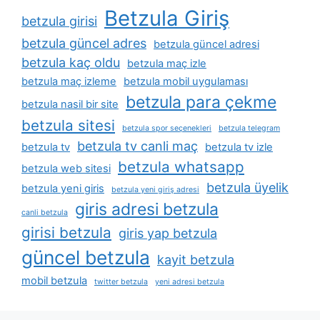
Betzula Giriş
betzula girisi
betzula güncel adres
betzula güncel adresi
betzula kaç oldu
betzula maç izle
betzula maç izleme
betzula mobil uygulaması
betzula para çekme
betzula nasil bir site
betzula sitesi
betzula spor seçenekleri
betzula telegram
betzula tv canli maç
betzula tv
betzula tv izle
betzula whatsapp
betzula web sitesi
betzula üyelik
betzula yeni giris
betzula yeni giriş adresi
giris adresi betzula
canli betzula
girisi betzula
giris yap betzula
güncel betzula
kayit betzula
mobil betzula
twitter betzula
yeni adresi betzula