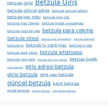
Betzula Giriş
betzula girisi
betzula güncel adres
betzula güncel adresi
betzula kaç oldu
betzula maç izle
betzula maç izleme
betzula mobil uygulaması
betzula para çekme
betzula nasil bir site
betzula sitesi
betzula spor seçenekleri
betzula telegram
betzula tv canli maç
betzula tv
betzula tv izle
betzula whatsapp
betzula web sitesi
betzula üyelik
betzula yeni giris
betzula yeni giriş adresi
giris adresi betzula
canli betzula
girisi betzula
giris yap betzula
güncel betzula
kayit betzula
mobil betzula
twitter betzula
yeni adresi betzula