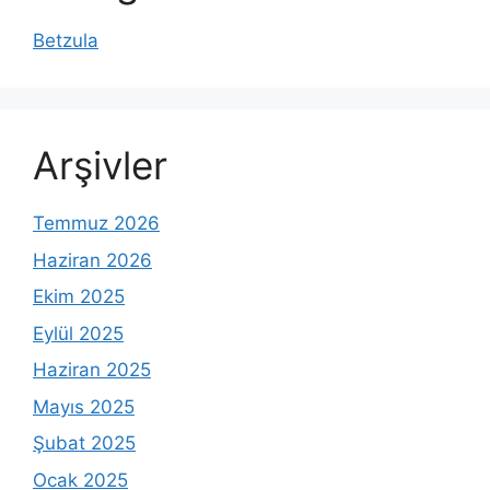
Betzula
Arşivler
Temmuz 2026
Haziran 2026
Ekim 2025
Eylül 2025
Haziran 2025
Mayıs 2025
Şubat 2025
Ocak 2025