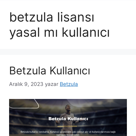
betzula lisansı
yasal mı kullanıcı
Betzula Kullanıcı
Aralık 9, 2023
yazar
Betzula