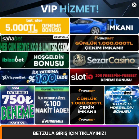
×
BETZULA GİRİŞ İÇİN TIKLAYINIZ!