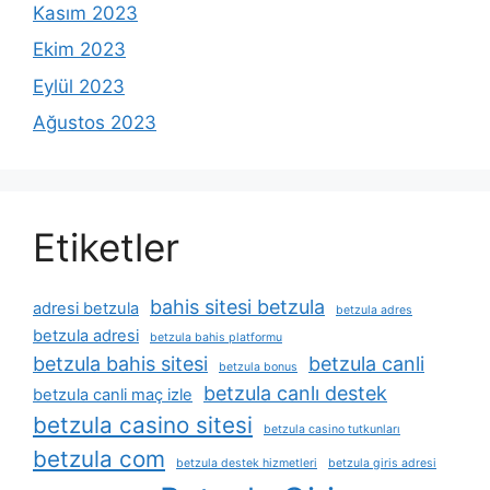
Kasım 2023
Ekim 2023
Eylül 2023
Ağustos 2023
Etiketler
bahis sitesi betzula
adresi betzula
betzula adres
betzula adresi
betzula bahis platformu
betzula bahis sitesi
betzula canli
betzula bonus
betzula canlı destek
betzula canli maç izle
betzula casino sitesi
betzula casino tutkunları
betzula com
betzula destek hizmetleri
betzula giris adresi