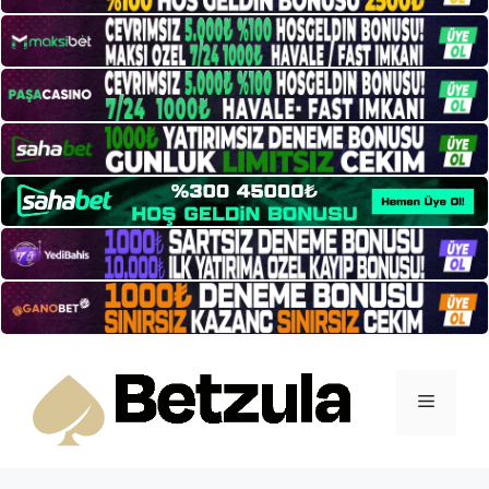
İçeriğe
atla
Menü