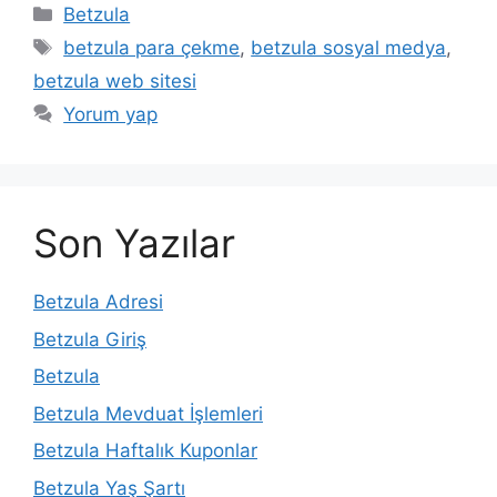
Kategoriler
Betzula
Etiketler
betzula para çekme
,
betzula sosyal medya
,
betzula web sitesi
Yorum yap
Son Yazılar
Betzula Adresi
Betzula Giriş
Betzula
Betzula Mevduat İşlemleri
Betzula Haftalık Kuponlar
Betzula Yaş Şartı