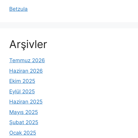
Betzula
Arşivler
Temmuz 2026
Haziran 2026
Ekim 2025
Eylül 2025
Haziran 2025
Mayıs 2025
Şubat 2025
Ocak 2025