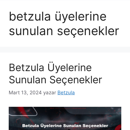
betzula üyelerine
sunulan seçenekler
Betzula Üyelerine
Sunulan Seçenekler
Mart 13, 2024
yazar
Betzula