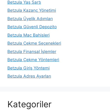
Betzula Yaş Şartı
Betzula Kazanç Yönetimi
Betzula Üyelik Adımları
Betzula Güvenli Depozito
Betzula Maç Bahisleri
Betzula Çekme Seçenekleri
Betzula Finansal İşlemler
Betzula Çekme Yöntemleri
Betzula Giriş Yöntemi
Betzula Adres Ayarları
Kategoriler