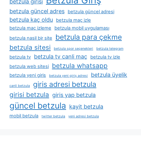
Betzula Giriş
betzula girisi
betzula güncel adres
betzula güncel adresi
betzula kaç oldu
betzula maç izle
betzula maç izleme
betzula mobil uygulaması
betzula para çekme
betzula nasil bir site
betzula sitesi
betzula spor seçenekleri
betzula telegram
betzula tv canli maç
betzula tv
betzula tv izle
betzula whatsapp
betzula web sitesi
betzula üyelik
betzula yeni giris
betzula yeni giriş adresi
giris adresi betzula
canli betzula
girisi betzula
giris yap betzula
güncel betzula
kayit betzula
mobil betzula
twitter betzula
yeni adresi betzula