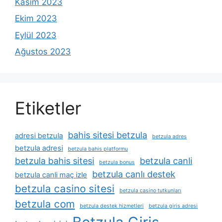
Kasım 2023
Ekim 2023
Eylül 2023
Ağustos 2023
Etiketler
bahis sitesi betzula
adresi betzula
betzula adres
betzula adresi
betzula bahis platformu
betzula bahis sitesi
betzula canli
betzula bonus
betzula canlı destek
betzula canli maç izle
betzula casino sitesi
betzula casino tutkunları
betzula com
betzula destek hizmetleri
betzula giris adresi