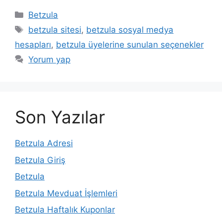
Kategoriler
Betzula
Etiketler
betzula sitesi
,
betzula sosyal medya
hesapları
,
betzula üyelerine sunulan seçenekler
Yorum yap
Son Yazılar
Betzula Adresi
Betzula Giriş
Betzula
Betzula Mevduat İşlemleri
Betzula Haftalık Kuponlar