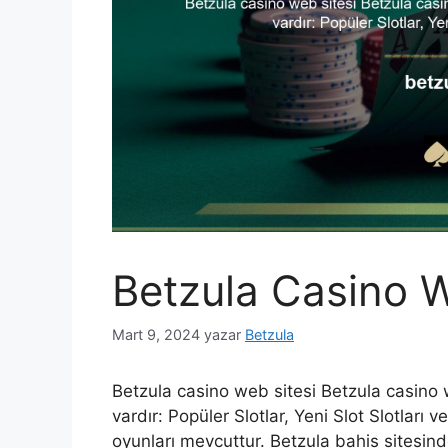
Betzula Casino W
Mart 9, 2024
yazar
Betzula
Betzula casino web sitesi Betzula casino 
vardır: Popüler Slotlar, Yeni Slot Slotları ve 
oyunları mevcuttur. Betzula bahis sitesinde