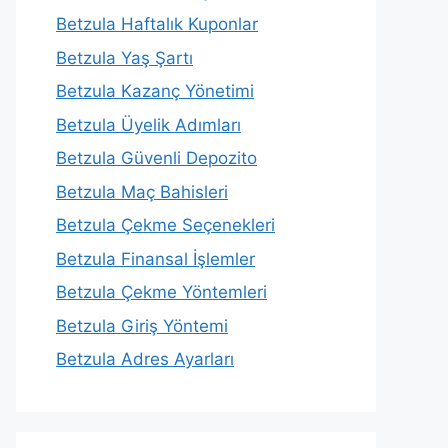
Betzula Haftalık Kuponlar
Betzula Yaş Şartı
Betzula Kazanç Yönetimi
Betzula Üyelik Adımları
Betzula Güvenli Depozito
Betzula Maç Bahisleri
Betzula Çekme Seçenekleri
Betzula Finansal İşlemler
Betzula Çekme Yöntemleri
Betzula Giriş Yöntemi
Betzula Adres Ayarları