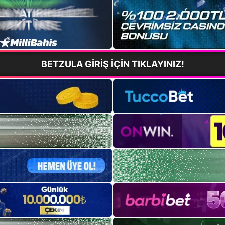
BETZULA GİRİŞ İÇİN TIKLAYINIZ!